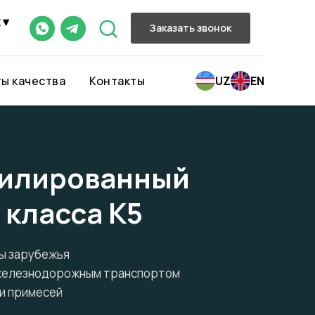
 ▾
Заказать звонок
ы качества
Контакты
UZ
EN
илированный
 класса К5
ны зарубежья
 железнодорожным транспортом
 и примесей