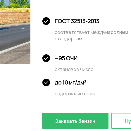
ГОСТ 32513-2013
соответствует международным
стандартам
~95 ОЧИ
октановое число
до 10 мг/дм³
содержание серы
Заказать бензин
Ну