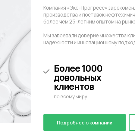
Компания «Эко-Прогресс» зарекоменд
производства и поставок нефтехимич
более чем 25-летним опытом на рынк
Мы завоевали доверие множества кл
надежности и инновационному подхо
Более 1000
довольных
клиентов
по всему миру
Подробнее о компании