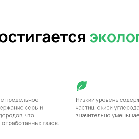
достигается
эколо
ое предельное
Низкий уровень содерж
ержание серы и
частиц, окиси углерод
дородов, что
значительно уменьшае
 отработанных газов.