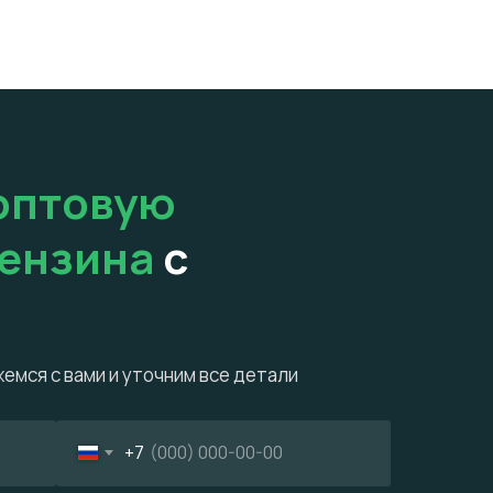
оптовую
бензина
с
емся с вами и уточним все детали
+7