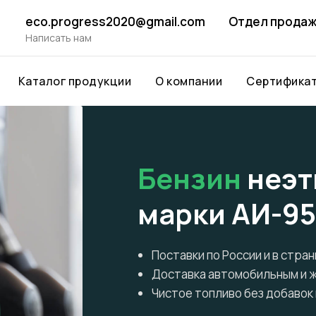
eco.progress2020@gmail.com
Отдел продаж
Написать нам
Каталог продукции
О компании
Сертификат
Бензин
неэт
марки АИ-95
Поставки по России и в стра
Доставка автомобильным и
Чистое топливо без добавок